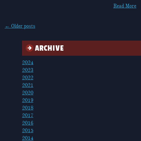
Read More
POSTS
←
Older posts
NAVIGATION
ARCHIVE
2024
2023
2022
2021
2020
2019
2018
2017
2016
2015
2014