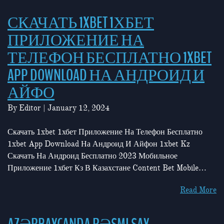
СКАЧАТЬ 1XBET 1ХБЕТ
ПРИЛОЖЕНИЕ НА
ТЕЛЕФОН БЕСПЛАТНО 1XBET
APP DOWNLOAD НА АНДРОИД И
АЙФО
By
Editor
|
January 12, 2024
Скачать 1xbet 1хбет Приложение На Телефон Бесплатно
1xbet App Download На Андроид И Айфон 1xbet Kz
Скачать На Андроид Бесплатно 2023 Мобильное
Приложение 1хбет Кз В Казахстане Content Bet Mobile…
Read More