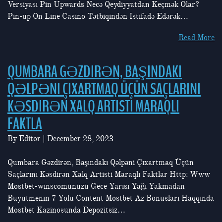
Versiyası Pin Upwards Necə Qeydiyyatdan Keçmək Olar?
Pin-up On Line Casino Tətbiqindən Istifadə Edərək…
Read More
QUMBARA GƏZDIRƏN, BAŞINDAKI
QƏLPƏNI ÇIXARTMAQ ÜÇÜN SAÇLARINI
KƏSDIRƏN XALQ ARTISTI MARAQLI
FAKTLA
By
Editor
|
December 28, 2023
Qumbara Gəzdirən, Başındakı Qəlpəni Çıxartmaq Üçün
Saçlarını Kəsdirən Xalq Artisti Maraqlı Faktlar Http: Www
Mostbet-winscomünüzü Gece Yarısı Yağı Yakmadan
Büyütmenin 7 Yolu Content Mostbet Az Bonusları Haqqında
Mostbet Kazinosunda Depozitsiz…