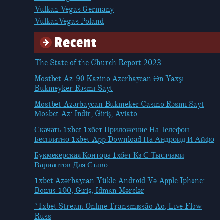
Vulkan Vegas Germany
VulkanVegas Poland
Recent
The State of the Church Report 2023
Mostbet Az-90 Kazino Azerbaycan Ən Yaxşı
Bukmeyker Rəsmi Sayt
Mostbet Azərbaycan Bukmeker Casino Rəsmi Sayt
Мosbet Az: Indir, Giriş, Aviato
Скачать 1xbet 1хбет Приложение На Телефон
Бесплатно 1xbet App Download На Андроид И Айфо
Букмекерская Контора 1хбет Кз С Тысячами
Вариантов Для Ставо
1xbet Azərbaycan Yükle Android Və Apple Iphone:
Bonus 100, Giriş, Idman Mərclər
“1xbet Stream Online Transmissão Ao, Live Flow
Russ