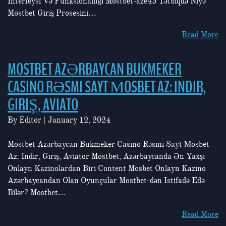
Interfeysi Və Funksionallığı Mostbet-aze45 Tətbiqdə Niyə
Mostbet Giriş Prosesini…
Read More
MOSTBET AZƏRBAYCAN BUKMEKER
CASINO RƏSMI SAYT МOSBET AZ: INDIR,
GIRIŞ, AVIATO
By
Editor
|
January 12, 2024
Mostbet Azərbaycan Bukmeker Casino Rəsmi Sayt Мosbet
Az: Indir, Giriş, Aviator Mostbet, Azərbaycanda Ən Yaxşı
Onlayn Kazinolardan Biri Content Mosbet Onlayn Kazino
Azərbaycandan Olan Oyunçular Mostbet-dən Istifadə Edə
Bilər? Mostbet…
Read More