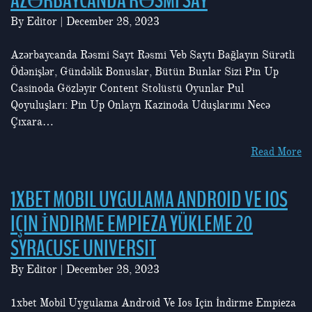
AZƏRBAYCANDA RƏSMI SAY
By
Editor
|
December 28, 2023
Azərbaycanda Rəsmi Sayt Rəsmi Veb Saytı Bağlayın️ Sürətli
Ödənişlər, Gündəlik Bonuslar, Bütün Bunlar Sizi Pin Up
Casinoda Gözləyir Content Stolüstü Oyunlar Pul
Qoyuluşları: Pin Up Onlayn Kazinoda Uduşlarımı Necə
Çıxara…
Read More
1XBET MOBIL UYGULAMA ANDROID VE IOS
IÇIN İNDIRME EMPIEZA YÜKLEME 20
SYRACUSE UNIVERSIT
By
Editor
|
December 28, 2023
1xbet Mobil Uygulama Android Ve Ios Için İndirme Empieza