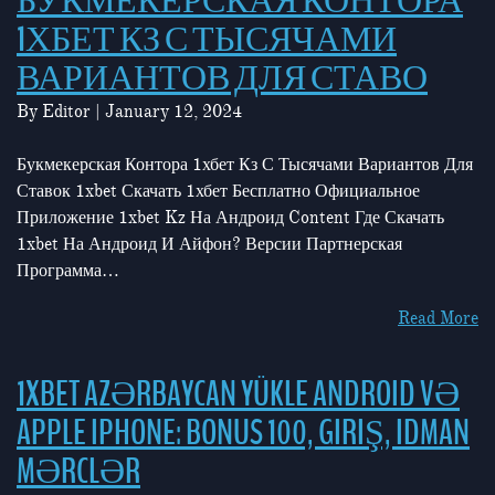
БУКМЕКЕРСКАЯ КОНТОРА
1ХБЕТ КЗ С ТЫСЯЧАМИ
ВАРИАНТОВ ДЛЯ СТАВО
By
Editor
|
January 12, 2024
Букмекерская Контора 1хбет Кз С Тысячами Вариантов Для
Ставок 1xbet Скачать 1хбет Бесплатно Официальное
Приложение 1xbet Kz На Андроид Content Где Скачать
1xbet На Андроид И Айфон? Версии Партнерская
Программа…
Read More
1XBET AZƏRBAYCAN YÜKLE ANDROID VƏ
APPLE IPHONE: BONUS 100, GIRIŞ, IDMAN
MƏRCLƏR