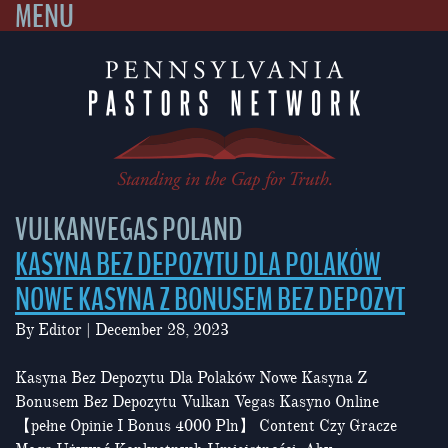
MENU
Skip
to
content
VULKANVEGAS POLAND
KASYNA BEZ DEPOZYTU DLA POLAKÓW
NOWE KASYNA Z BONUSEM BEZ DEPOZYT
By
Editor
|
December 28, 2023
Kasyna Bez Depozytu Dla Polaków Nowe Kasyna Z
Bonusem Bez Depozytu Vulkan Vegas Kasyno Online
【pełne Opinie I Bonus 4000 Pln】 Content Czy Gracze