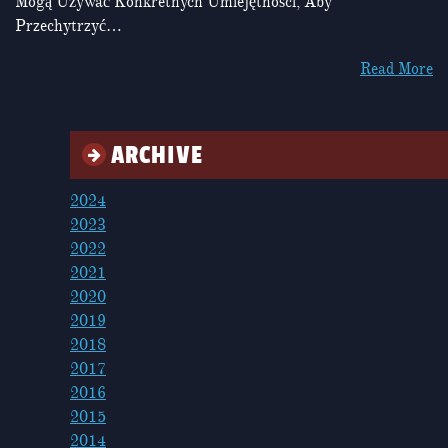
Mogą Używać Konkretnych Umiejętności, Aby
Przechytrzyć…
Read More
ARCHIVE
2024
2023
2022
2021
2020
2019
2018
2017
2016
2015
2014