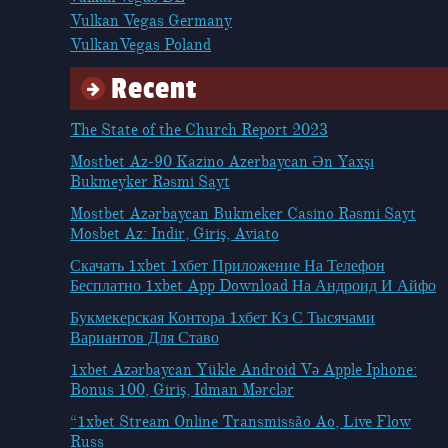
Vulkan Vegas Germany
VulkanVegas Poland
Recent
The State of the Church Report 2023
Mostbet Az-90 Kazino Azerbaycan Ən Yaxşı
Bukmeyker Rəsmi Sayt
Mostbet Azərbaycan Bukmeker Casino Rəsmi Sayt
Мosbet Az: Indir, Giriş, Aviato
Скачать 1xbet 1хбет Приложение На Телефон
Бесплатно 1xbet App Download На Андроид И Айфо
Букмекерская Контора 1хбет Кз С Тысячами
Вариантов Для Ставо
1xbet Azərbaycan Yükle Android Və Apple Iphone:
Bonus 100, Giriş, Idman Mərclər
“1xbet Stream Online Transmissão Ao, Live Flow
Russ