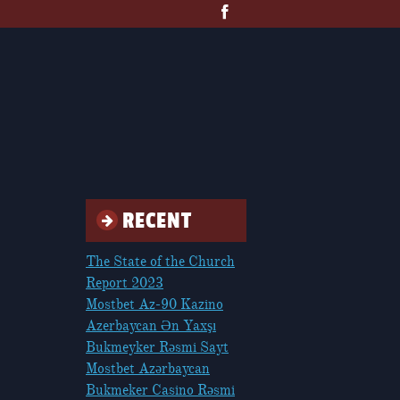
RECENT
The State of the Church
Report 2023
Mostbet Az-90 Kazino
Azerbaycan Ən Yaxşı
Bukmeyker Rəsmi Sayt
Mostbet Azərbaycan
Bukmeker Casino Rəsmi