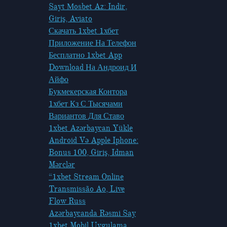
Sayt Мosbet Az: Indir,
Giriş, Aviato
Скачать 1xbet 1хбет
Приложение На Телефон
Бесплатно 1xbet App
Download На Андроид И
Айфо
Букмекерская Контора
1хбет Кз С Тысячами
Вариантов Для Ставо
1xbet Azərbaycan Yükle
Android Və Apple Iphone:
Bonus 100, Giriş, Idman
Mərclər
“1xbet Stream Online
Transmissão Ao, Live
Flow Russ
Azərbaycanda Rəsmi Say
1xbet Mobil Uygulama