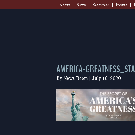
Skip
About
News
Resources
Events
to
content
AMERICA-GREATNESS_STA
By
News Room
|
July 16, 2020