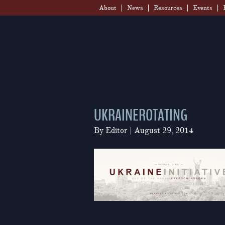
Skip
About
News
Resources
Events
to
content
UKRAINEROTATING
By
Editor
|
August 29, 2014