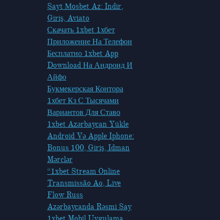
Sayt Мosbet Az: Indir,
Giriş, Aviato
Скачать 1xbet 1хбет
Приложение На Телефон
Бесплатно 1xbet App
Download На Андроид И
Айфо
Букмекерская Контора
1хбет Кз С Тысячами
Вариантов Для Ставо
1xbet Azərbaycan Yükle
Android Və Apple Iphone:
Bonus 100, Giriş, Idman
Mərclər
“1xbet Stream Online
Transmissão Ao, Live
Flow Russ
Azərbaycanda Rəsmi Say
1xbet Mobil Uygulama