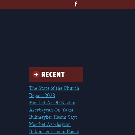
RECENT
The State of the Church
Report 2023
Mostbet Az-90 Kazino
Azerbaycan Ən Yaxşı
Bukmeyker Rəsmi Sayt
Mostbet Azərbaycan
Bukmeker Casino Rəsmi