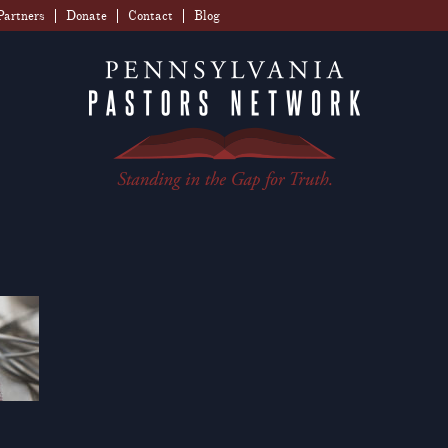
Partners
Donate
Contact
Blog