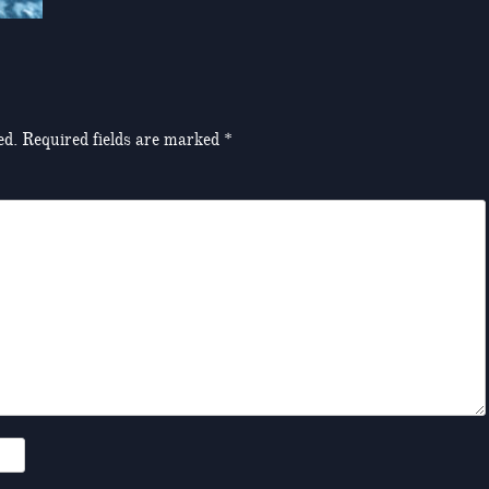
ed.
Required fields are marked
*