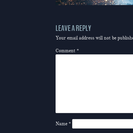
LEAVE A REPLY
Your email address will not be publish
Comment
*
Name
*